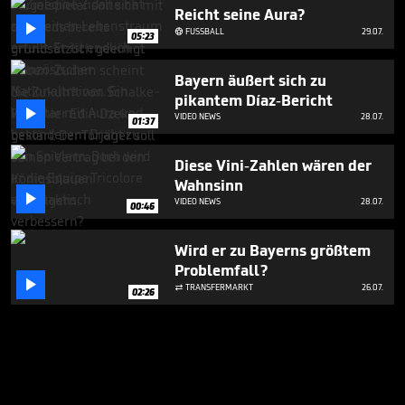
Reicht seine Aura?

FUSSBALL
29.07.

05:23
Bayern äußert sich zu
pikantem Díaz-Bericht

VIDEO NEWS
28.07.
01:37
Diese Vini-Zahlen wären der
Wahnsinn

VIDEO NEWS
28.07.
00:46
Wird er zu Bayerns größtem
Problemfall?

TRANSFERMARKT
26.07.

02:26