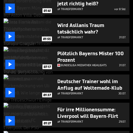
minutes,
jetzt richtig heiß?
0

TRANSFERMARKT
vor 8 Std.

01:41
Wird Asllanis Traum
tatsächlich wahr?

TRANSFERMARKT
31.07.

01:55
Plötzlich Bayerns Mister 100
Prozent

BUNDESLIGA MEDIATHEK HIGHLIGHTS
31.07.
07:17
Deutscher Trainer wohl im
Anflug auf Woltemade-Klub

TRANSFERMARKT
30.07.

01:37
Für irre Millionensumme:
Liverpool will Bayern-Flirt

TRANSFERMARKT
29.07.

01:27