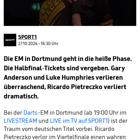
0
seconds
SPORT1
of
2
27.10.2024 • 16:30 Uhr
minutes,
42
Die EM in Dortmund geht in die heiße Phase.
seconds
Die Halbfinal-Tickets sind vergeben. Gary
Anderson und Luke Humphries verlieren
überraschend, Ricardo Pietreczko verliert
dramatisch.
Bei der
Darts
-EM in Dortmund (ab 19:00 Uhr im
LIVESTREAM
und
LIVE im TV auf SPORT1
) ist der
Traum vom deutschen Titel vorbei. Ricardo
Pietreczko verlor im Viertelfinale einen wahren