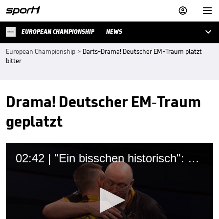



EUROPEAN CHAMPIONSHIP
NEWS
European Championship
>
Darts-Drama! Deutscher EM-Traum platzt
bitter
Drama! Deutscher EM-Traum
geplatzt
02:42 | "Ein bisschen historisch": Meilenstein für Pietreczko!