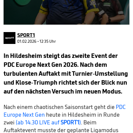
0
seconds
SPORT1
of
54
01.02.2026 • 12:35 Uhr
seconds
In Hildesheim steigt das zweite Event der
PDC Europe Next Gen 2026. Nach dem
turbulenten Auftakt mit Turnier-Umstellung
und Klose-Triumph richtet sich der Blick nun
auf den nächsten Versuch im neuen Modus.
Nach einem chaotischen Saisonstart geht die
PDC
Europe Next Gen
heute in Hildesheim in Runde
zwei
(ab 14.30 LIVE auf
SPORT1
)
. Beim
Auftaktevent musste der geplante Ligamodus