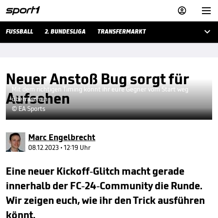



FUSSBALL
2. BUNDESLIGA
TRANSFERMARKT
Neuer Anstoß Bug sorgt für
Mit dem richtigen Timing könnt ihr eure Gegner vom Start weg
Aufsehen
überraschen
© EA Sports
Marc Engelbrecht
08.12.2023 • 12:19 Uhr
Eine neuer Kickoff-Glitch macht gerade
innerhalb der FC-24-Community die Runde.
Wir zeigen euch, wie ihr den Trick ausführen
könnt.