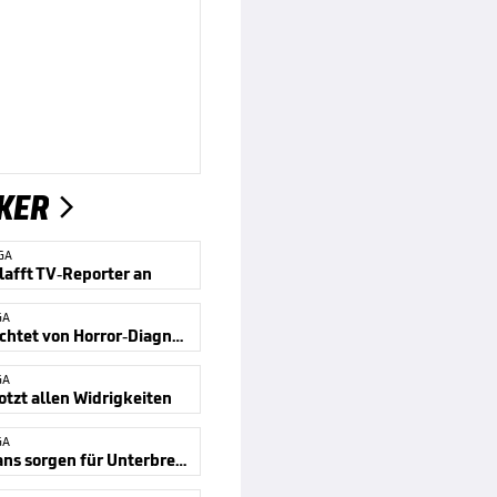
KER

GA
lafft TV-Reporter an
GA
Profi berichtet von Horror-Diagnose
GA
otzt allen Widrigkeiten
GA
Hertha-Fans sorgen für Unterbrechung