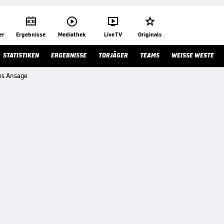




er
Ergebnisse
Mediathek
Live TV
Originals
STATISTIKEN
ERGEBNISSE
TORJÄGER
TEAMS
WEISSE WESTE
es Ansage