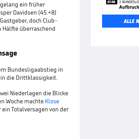
07.08.
2. BUNDESLI
gelang ein früher
Aufbruch 
asper Davidsen (45.+8)
 Gastgeber, doch Club-
ALLE 
 Hälfte überraschend
nsage
dem Bundesligaabstieg in
n die Drittklassigkeit.
zwei Niederlagen die Blicke
enen Woche machte
Klose
r ein Totalversagen von der