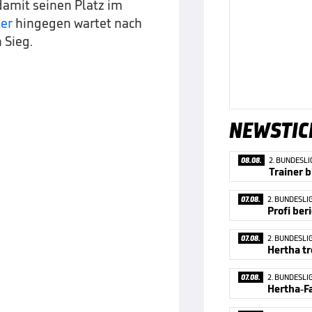
damit seinen Platz im
er
hingegen wartet nach
 Sieg.
NEWSTIC
08.08.
2. BUNDESLI
Trainer b
07.08.
2. BUNDESLI
07.08.
2. BUNDESLI
Hertha tr
07.08.
2. BUNDESLI