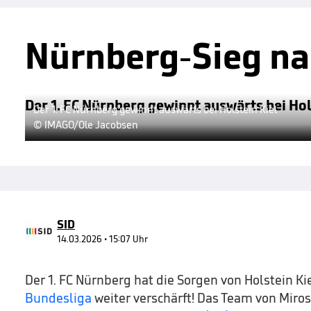
Nürnberg-Sieg na
Der 1. FC Nürnberg gewinnt auswärts bei Hol
Der 1. FC Nürnberg gewinnt auswärts bei Holstein Kiel
© IMAGO/Ole Jacobsen
SID
14.03.2026 • 15:07 Uhr
Der 1. FC Nürnberg hat die Sorgen von Holstein K
Bundesliga
weiter verschärft! Das Team von Miros