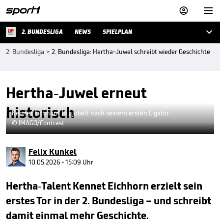



2. BUNDESLIGA
NEWS
SPIELPLAN
2. Bundesliga
>
2. Bundesliga: Hertha-Juwel schreibt wieder Geschichte
Hertha-Juwel erneut
historisch
Kennet Eichhorn (4.) jubelt nach seinem ersten Ligator
© IMAGO/Contrast
Felix Kunkel
10.05.2026 • 15:09 Uhr
Hertha-Talent Kennet Eichhorn erzielt sein
erstes Tor in der 2. Bundesliga – und schreibt
damit einmal mehr Geschichte.