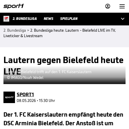



2. BUNDESLIGA
NEWS
SPIELPLAN
2. Bundesliga
>
2. Bundesliga heute: Lautern - Bielefeld LIVE im TV,
Liveticker & Livestream
Lautern gegen Bielefeld heute
LIVE
Arminia Bielefeld trifft auf den 1. FC Kaiserslautern
© IMAGO/Noah Wedel
SPORT1
08.05.2026 • 15:30 Uhr
Der 1. FC Kaiserslautern empfängt heute den
DSC Arminia Bielefeld. Der Anstoß ist um