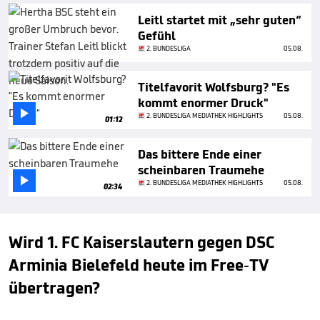
Leitl startet mit „sehr guten“
Gefühl
2. BUNDESLIGA
05.08.
Titelfavorit Wolfsburg? "Es
kommt enormer Druck"

2. BUNDESLIGA MEDIATHEK HIGHLIGHTS
05.08.
01:12
Das bittere Ende einer
scheinbaren Traumehe

2. BUNDESLIGA MEDIATHEK HIGHLIGHTS
05.08.
02:34
Wird 1. FC Kaiserslautern gegen DSC
Arminia Bielefeld heute im Free-TV
übertragen?