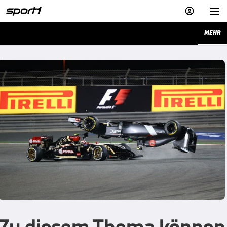


MEHR