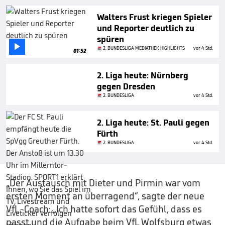
Walters Frust kriegen Spieler
und Reporter deutlich zu
spüren

2. BUNDESLIGA MEDIATHEK HIGHLIGHTS
vor 4 Std.
01:52
2. Liga heute: Nürnberg
gegen Dresden
2. BUNDESLIGA
vor 4 Std.
2. Liga heute: St. Pauli gegen
Fürth
2. BUNDESLIGA
vor 4 Std.
„Der Austausch mit Dieter und Pirmin war vom
ersten Moment an überragend“, sagte der neue
VfL-Coach: „Ich hatte sofort das Gefühl, dass es
passt und die Aufgabe beim VfL Wolfsburg etwas