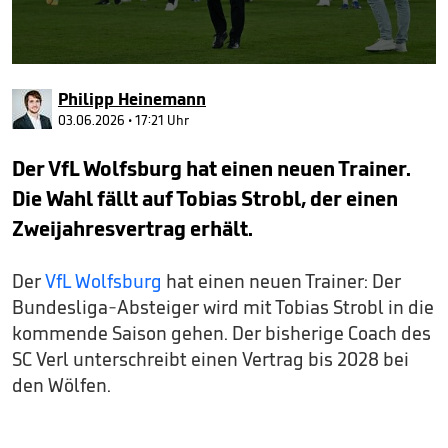
0
seconds
Philipp Heinemann
of
3
03.06.2026 • 17:21 Uhr
minutes,
4
Der VfL Wolfsburg hat einen neuen Trainer.
seconds
Die Wahl fällt auf Tobias Strobl, der einen
Zweijahresvertrag erhält.
Der
VfL Wolfsburg
hat einen neuen Trainer: Der
Bundesliga-Absteiger wird mit Tobias Strobl in die
kommende Saison gehen. Der bisherige Coach des
SC Verl unterschreibt einen Vertrag bis 2028 bei
den Wölfen.