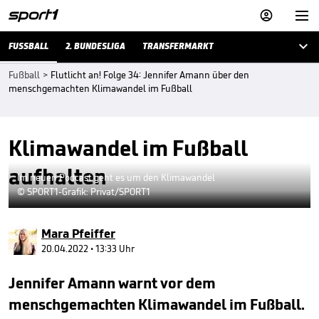



FUSSBALL
2. BUNDESLIGA
TRANSFERMARKT
Fußball
>
Flutlicht an! Folge 34: Jennifer Amann über den
menschgemachten Klimawandel im Fußball
Klimawandel im Fußball
aufhalten
Im neuen Podcast geht es um den Klimawandel
© SPORT1-Grafik: Privat/SPORT1
Mara Pfeiffer
20.04.2022 • 13:33 Uhr
Jennifer Amann warnt vor dem
menschgemachten Klimawandel im Fußball.