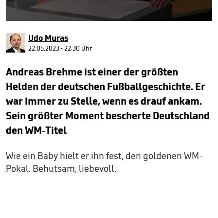
0
seconds
Udo Muras
of
2
22.05.2023 • 22:30 Uhr
minutes,
4
Andreas Brehme ist einer der größten
seconds
Helden der deutschen Fußballgeschichte. Er
war immer zu Stelle, wenn es drauf ankam.
Sein größter Moment bescherte Deutschland
den WM-Titel
Wie ein Baby hielt er ihn fest, den goldenen WM-
Pokal. Behutsam, liebevoll.