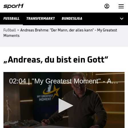



FUSSBALL
TRANSFERMARKT
BUNDESLIGA
Fußball
>
Andreas Brehme: "Der Mann, der alles kann" - My Greatest
Moments
„Andreas, du bist ein Gott“
02:04 | "My Greatest Moment" - Andreas Brehme zeichnet seinen größten Karrieremoment