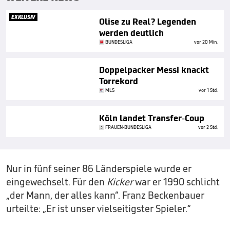
EXKLUSIV
Olise zu Real? Legenden
werden deutlich
BUNDESLIGA
vor 20 Min.
Doppelpacker Messi knackt
Torrekord
MLS
vor 1 Std.
Köln landet Transfer-Coup
FRAUEN-BUNDESLIGA
vor 2 Std.
Nur in fünf seiner 86 Länderspiele wurde er
eingewechselt. Für den
Kicker
war er 1990 schlicht
„der Mann, der alles kann“. Franz Beckenbauer
urteilte: „Er ist unser vielseitigster Spieler.“