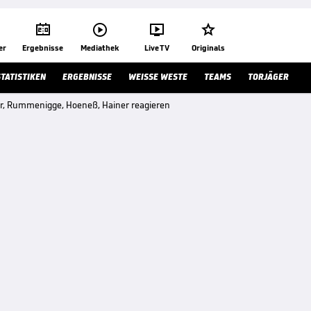




er
Ergebnisse
Mediathek
Live TV
Originals
STATISTIKEN
ERGEBNISSE
WEISSE WESTE
TEAMS
TORJÄGER
r, Rummenigge, Hoeneß, Hainer reagieren