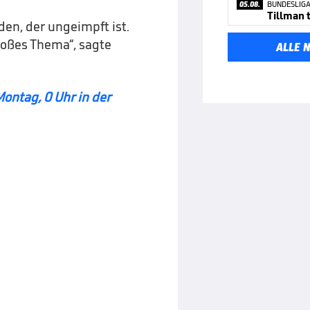
05.08.
BUNDESLIG
en, der ungeimpft ist.
roßes Thema“, sagte
ALLE 
ontag, 0 Uhr in der