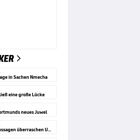
KER

A
age in Sachen Nmecha
A
ließ eine große Lücke
A
Dortmunds neues Juwel
A
Neuer-Aussagen überraschen Urbig