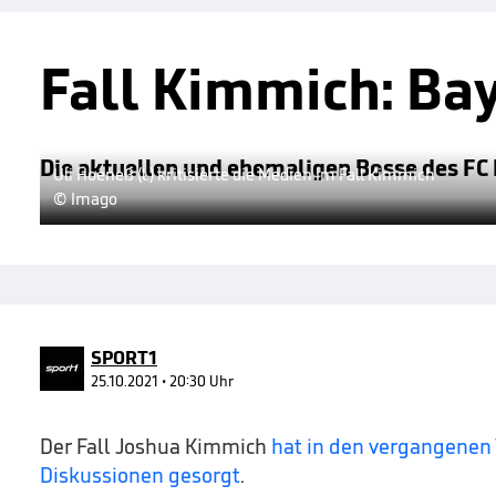
Fall Kimmich: Ba
Die aktuellen und ehemaligen Bosse des FC 
Uli Hoeneß (l.) kritisierte die Medien im Fall Kimmich
© Imago
SPORT1
25.10.2021 • 20:30 Uhr
Der Fall Joshua Kimmich
hat in den vergangenen 
Diskussionen gesorgt
.