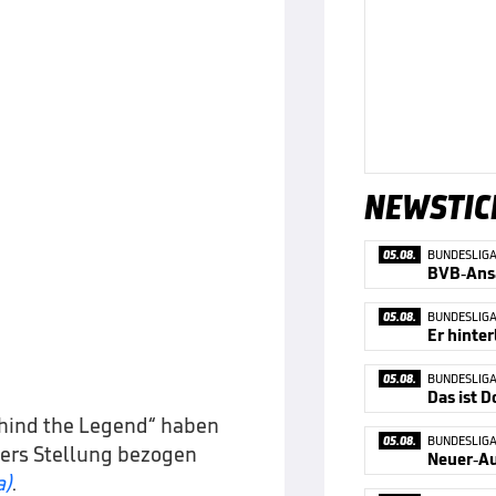
NEWSTIC
05.08.
BUNDESLIG
BVB-Ans
05.08.
BUNDESLIG
Er hinter
05.08.
BUNDESLIG
Das ist 
hind the Legend“ haben
05.08.
BUNDESLIG
ers Stellung bezogen
a)
.