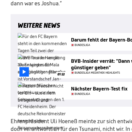
dann war es Joshua.“
WEITERE NEWS
Darum fehlt der Bayern-Bo
BUNDESLIGA
BVB-Insider verrät: "Dann 
günstiger geben"

BUNDESLIGA MEDIATHEK HIGHLIGHTS
01:22
Nächster Bayern-Test fix
BUNDESLIGA
Ehrenpräsident Uli Hoeneß meinte zur sich entwi
doch verantwortlich für den Tsunami, nicht wir. I