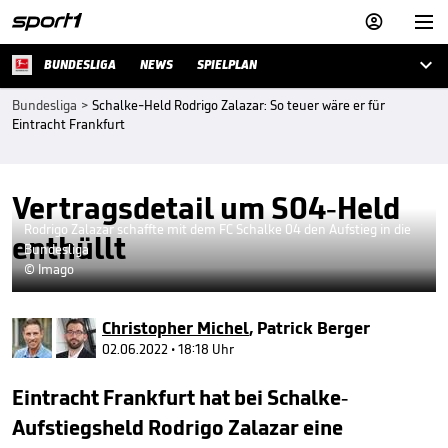



BUNDESLIGA
NEWS
SPIELPLAN
Bundesliga
>
Schalke-Held Rodrigo Zalazar: So teuer wäre er für
Eintracht Frankfurt
Vertragsdetail um S04-Held
Rodrigo Zalazar schaffte mit dem FC Schalke 04 den Aufstieg in die
enthüllt
Bundesliga
© Imago
Christopher Michel
,
Patrick Berger
02.06.2022 • 18:18 Uhr
Eintracht Frankfurt hat bei Schalke-
Aufstiegsheld Rodrigo Zalazar eine