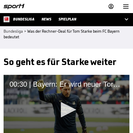



BUNDESLIGA
NEWS
SPIELPLAN
Bundesliga
>
Was der Rechner-Deal für Tom Starke beim FC Bayern
bedeutet
So geht es für Starke weiter
00:30 | Bayern: Er wird neuer Torwarttrainer