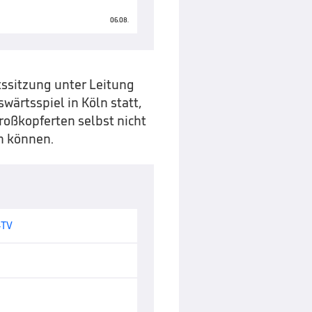
06.08.
tssitzung unter Leitung
ärtsspiel in Köln statt,
roßkopferten selbst nicht
n können.
-TV