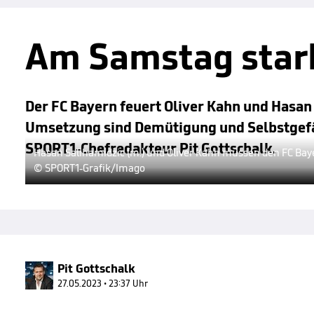
Am Samstag starb
Der FC Bayern feuert Oliver Kahn und Hasan
Umsetzung sind Demütigung und Selbstgefäl
SPORT1-Chefredakteur Pit Gottschalk.
Hasan Salihamidzic (m.) und Oliver Kahn müssen den FC Bay
© SPORT1-Grafik/Imago
Pit Gottschalk
27.05.2023 • 23:37 Uhr