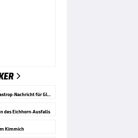
KER

A
Bittere Castrop-Nachricht für Gladbach
A
en des Eichhorn-Ausfalls
A
um Kimmich