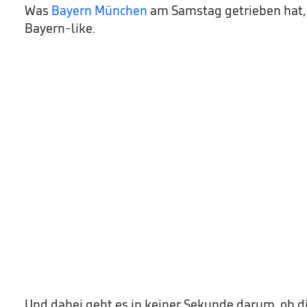
Was
Bayern München
am Samstag getrieben hat, 
Bayern-like.
Und dabei geht es in keiner Sekunde darum, ob d