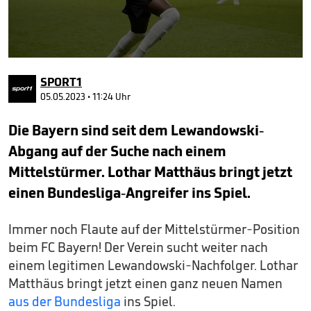
0
seconds
SPORT1
of
49
05.05.2023 • 11:24 Uhr
seconds
Die Bayern sind seit dem Lewandowski-
Abgang auf der Suche nach einem
Mittelstürmer. Lothar Matthäus bringt jetzt
einen Bundesliga-Angreifer ins Spiel.
Immer noch Flaute auf der Mittelstürmer-Position
beim FC Bayern! Der Verein sucht weiter nach
einem legitimen Lewandowski-Nachfolger. Lothar
Matthäus bringt jetzt einen ganz neuen Namen
aus der Bundesliga
ins Spiel.