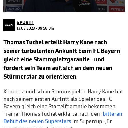
0
seconds
SPORT1
of
1
13.08.2023 • 09:58 Uhr
minute,
37
Thomas Tuchel erteilt Harry Kane nach
seconds
seiner turbulenten Ankunft beim FC Bayern
gleich eine Stammplatzgarantie - und
fordert sein Team auf, sich an dem neuen
Stürmerstar zu orientieren.
Kaum da und schon Stammspieler: Harry Kane hat
nach seinem ersten Auftritt als Spieler des FC
Bayern gleich eine Startelfgarantie bekommen.
Trainer Thomas Tuchel erklärte nach dem
bitteren
Debüt des neuen Superstars
im Supercup: „Er