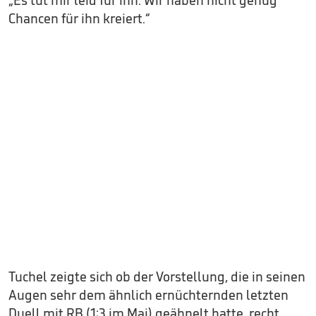
„Es tut mir leid für ihn. Wir haben nicht genug
Chancen für ihn kreiert.“
Tuchel zeigte sich ob der Vorstellung, die in seinen
Augen sehr dem ähnlich ernüchternden letzten
Duell mit RB (1:3 im Mai) geähnelt hatte, recht