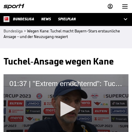



BUNDESLIGA
NEWS
SPIELPLAN
Bundesliga
>
Wegen Kane: Tuchel macht Bayern-Stars erstaunliche
Ansage - und der Neuzugang reagiert
Tuchel-Ansage wegen Kane
01:37 | "Extrem ernüchternd": Tuchel komplett fassungslos