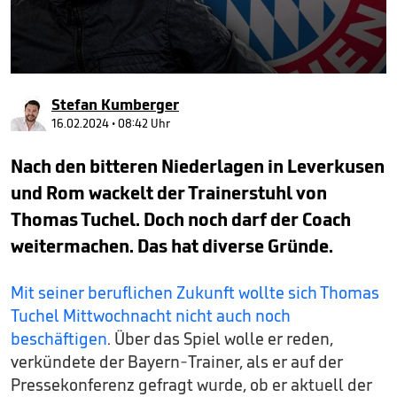
0
seconds
Stefan Kumberger
of
8
16.02.2024 • 08:42 Uhr
minutes,
25
Nach den bitteren Niederlagen in Leverkusen
seconds
und Rom wackelt der Trainerstuhl von
Thomas Tuchel. Doch noch darf der Coach
weitermachen. Das hat diverse Gründe.
Mit seiner beruflichen Zukunft wollte sich Thomas
Tuchel Mittwochnacht nicht auch noch
beschäftigen
. Über das Spiel wolle er reden,
verkündete der Bayern-Trainer, als er auf der
Pressekonferenz gefragt wurde, ob er aktuell der