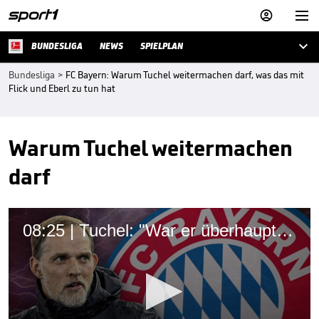



BUNDESLIGA
NEWS
SPIELPLAN
Bundesliga
>
FC Bayern: Warum Tuchel weitermachen darf, was das mit
Flick und Eberl zu tun hat
Warum Tuchel weitermachen
darf
08:25 | Tuchel: "War er überhaupt jemals der Richtige?!"