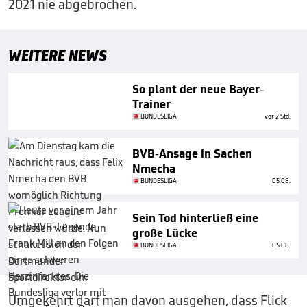
2021 nie abgebrochen.
WEITERE NEWS
So plant der neue Bayer-
Trainer
BUNDESLIGA
vor 2 Std.
BVB-Ansage in Sachen
Nmecha
BUNDESLIGA
05.08.
Sein Tod hinterließ eine
große Lücke
BUNDESLIGA
05.08.
Umgekehrt darf man davon ausgehen, dass Flick