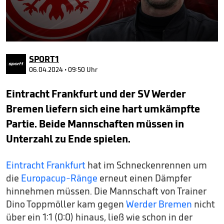
0
seconds
SPORT1
of
6
06.04.2024 • 09:50 Uhr
minutes,
25
Eintracht Frankfurt und der SV Werder
seconds
Bremen liefern sich eine hart umkämpfte
Partie. Beide Mannschaften müssen in
Unterzahl zu Ende spielen.
Eintracht Frankfurt
hat im Schneckenrennen um
die
Europacup-Ränge
erneut einen Dämpfer
hinnehmen müssen. Die Mannschaft von Trainer
Dino Toppmöller kam gegen
Werder Bremen
nicht
über ein 1:1 (0:0) hinaus, ließ wie schon in der