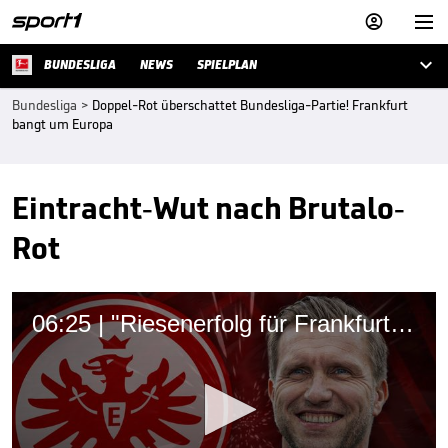



BUNDESLIGA
NEWS
SPIELPLAN
Bundesliga
>
Doppel-Rot überschattet Bundesliga-Partie! Frankfurt
bangt um Europa
Eintracht-Wut nach Brutalo-
Rot
06:25 | "Riesenerfolg für Frankfurt, so einen Mann halten zu können"