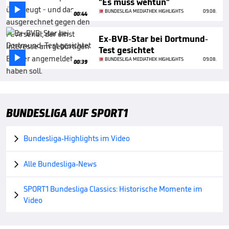
"Es muss wehtun"

BUNDESLIGA MEDIATHEK HIGHLIGHTS
09.08.
00:44
Ex-BVB-Star bei Dortmund-
Test gesichtet

BUNDESLIGA MEDIATHEK HIGHLIGHTS
09.08.
00:39
BUNDESLIGA AUF SPORT1
Bundesliga-Highlights im Video

Alle Bundesliga-News

SPORT1 Bundesliga Classics: Historische Momente im

Video