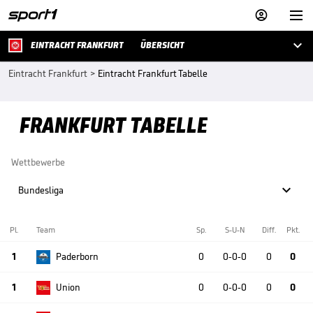



EINTRACHT FRANKFURT
ÜBERSICHT
Eintracht Frankfurt
>
Eintracht Frankfurt Tabelle
FRANKFURT TABELLE
Wettbewerbe

Bundesliga
Pl.
Team
Sp.
S-U-N
Diff.
Pkt.
1
Paderborn
0
0-0-0
0
0
1
Union
0
0-0-0
0
0