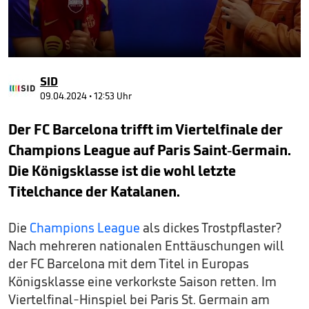
0
seconds
SID
of
50
09.04.2024 • 12:53 Uhr
seconds
Der FC Barcelona trifft im Viertelfinale der
Champions League auf Paris Saint-Germain.
Die Königsklasse ist die wohl letzte
Titelchance der Katalanen.
Die
Champions League
als dickes Trostpflaster?
Nach mehreren nationalen Enttäuschungen will
der FC Barcelona mit dem Titel in Europas
Königsklasse eine verkorkste Saison retten. Im
Viertelfinal-Hinspiel bei Paris St. Germain am