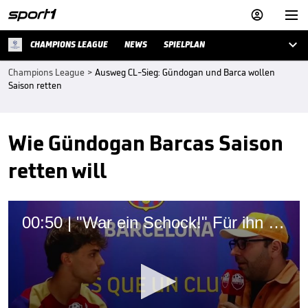



CHAMPIONS LEAGUE
NEWS
SPIELPLAN
Champions League
>
Ausweg CL-Sieg: Gündogan und Barca wollen
Saison retten
Wie Gündogan Barcas Saison
retten will
00:50 | "War ein Schock!" Für ihn macht sich Barca-Star Félix stark