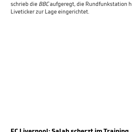
schrieb die
BBC
aufgeregt, die Rundfunkstation h
Liveticker zur Lage eingerichtet.
FC Liverpool: Salah scherzt im Training