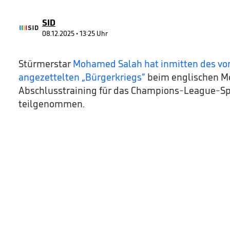
0
Volume
90%
SID
08.12.2025 • 13:25 Uhr
Stürmerstar
Mohamed Salah hat inmitten des von
angezettelten „Bürgerkriegs“
beim englischen M
Abschlusstraining für das Champions-League-Spi
teilgenommen.