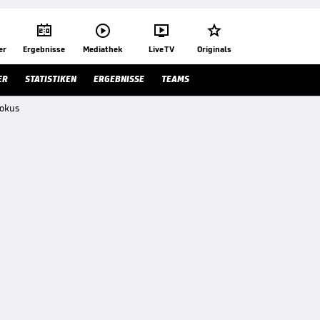




er
Ergebnisse
Mediathek
Live TV
Originals
ER
STATISTIKEN
ERGEBNISSE
TEAMS
Fokus