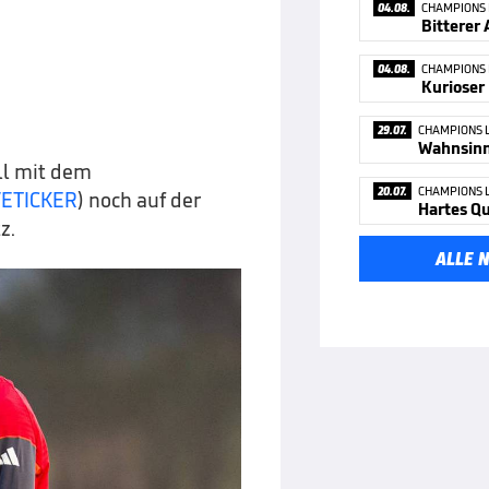
04.08.
CHAMPIONS
04.08.
CHAMPIONS
29.07.
CHAMPIONS 
Wahnsinn 
ll mit dem
20.07.
CHAMPIONS 
IVETICKER
) noch auf der
Hartes Qu
z.
ALLE 