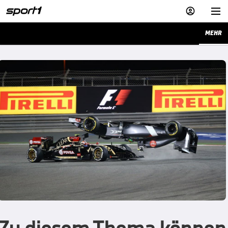


MEHR