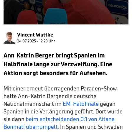
0
seconds
Vincent Wuttke
of
1
24.07.2025 • 12:23 Uhr
minute,
46
Ann-Katrin Berger bringt Spanien im
seconds
Halbfinale lange zur Verzweiflung. Eine
Aktion sorgt besonders für Aufsehen.
Mit einer erneut überragenden Paraden-Show
hatte Ann-Katrin Berger die deutsche
Nationalmannschaft im
EM-Halbfinale
gegen
Spanien in die Verlängerung geführt. Dort wurde
sie dann
beim entscheidenden 0:1 von Aitana
Bonmatí überrumpelt.
In Spanien und Schweden