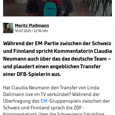
0
seconds
Moritz Pleßmann
of
2
10.07.2025 • 22:16 Uhr
minutes,
47
Während der EM-Partie zwischen der Schweiz
seconds
und Finnland spricht Kommentatorin Claudia
Neumann auch über das das deutsche Team –
und plaudert einen angeblichen Transfer
einer DFB-Spielerin aus.
Hat Claudia Neumann den Transfer von Linda
Dallmann live im TV verkündet? Während der
Übertragung des
EM
-Gruppenspiels zwischen der
Schweiz und Finnland sprach die ZDF-
Kommentatorin über die Schweizerin Géraldine