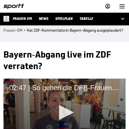



FRAUEN-EM
NEWS
SPIELPLAN
TABELLE
Frauen-EM
>
Hat ZDF-Kommentatorin Bayern-Abgang ausgeplaudert?
Bayern-Abgang live im ZDF
verraten?
02:47 | So gehen die DFB-Frauen mit dem Gwinn-Ausfall um