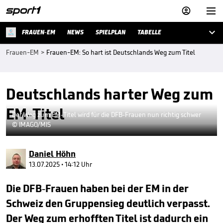



FRAUEN-EM
NEWS
SPIELPLAN
TABELLE
Frauen-EM
>
Frauen-EM: So hart ist Deutschlands Weg zum Titel
Deutschlands harter Weg zum
EM-Titel
Der Weg zum EM-Titel wird für die DFB-Frauen nun richtig schwer
© IMAGO/MIS
Daniel Höhn
13.07.2025 • 14:12 Uhr
Die DFB-Frauen haben bei der EM in der
Schweiz den Gruppensieg deutlich verpasst.
Der Weg zum erhofften Titel ist dadurch ein