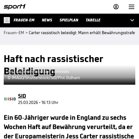



FRAUEN-EM
NEWS
SPIELPLAN
TABELLE
Frauen-EM
>
Carter rassistisch beleidigt: Mann erhält Bewährungsstrafe
Haft nach rassistischer
Beleidigung
Jess Carter im Trikot der Lionesses
© IMAGO/Shutterstock/SID/Phil Oldham
SID
25.03.2026 • 16:13 Uhr
Ein 60-Jähriger wurde in England zu sechs
Wochen Haft auf Bewährung verurteilt, da er
der Europameisterin Jess Carter rassistische