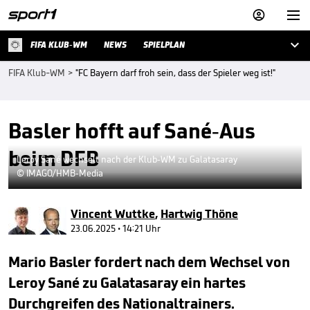



FIFA KLUB-WM
NEWS
SPIELPLAN
FIFA Klub-WM
>
"FC Bayern darf froh sein, dass der Spieler weg ist!"
Basler hofft auf Sané-Aus
beim DFB
Leroy Sané wechselt nach der Klub-WM zu Galatasaray
© IMAGO/HMB-Media
Vincent Wuttke
,
Hartwig Thöne
23.06.2025 • 14:21 Uhr
Mario Basler fordert nach dem Wechsel von
Leroy Sané zu Galatasaray ein hartes
Durchgreifen des Nationaltrainers.