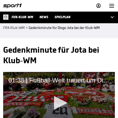



FIFA KLUB-WM
NEWS
SPIELPLAN
FIFA Klub-WM
>
Gedenkminute für Diogo Jota bei der Klub-WM
Gedenkminute für Jota bei
Klub-WM
01:38 | Fußball-Welt trauert um Diogo Jota - die Reaktionen zum Tod