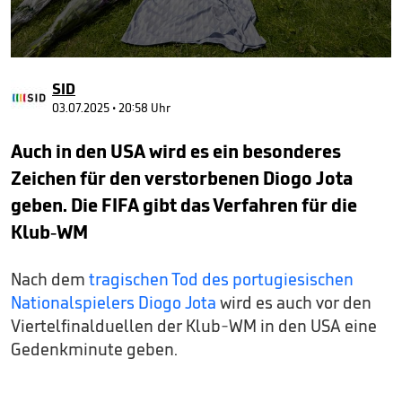
0
seconds
SID
of
1
03.07.2025 • 20:58 Uhr
minute,
38
Auch in den USA wird es ein besonderes
seconds
Zeichen für den verstorbenen Diogo Jota
geben. Die FIFA gibt das Verfahren für die
Klub-WM
Nach dem
tragischen Tod des portugiesischen
Nationalspielers Diogo Jota
wird es auch vor den
Viertelfinalduellen der Klub-WM in den USA eine
Gedenkminute geben.