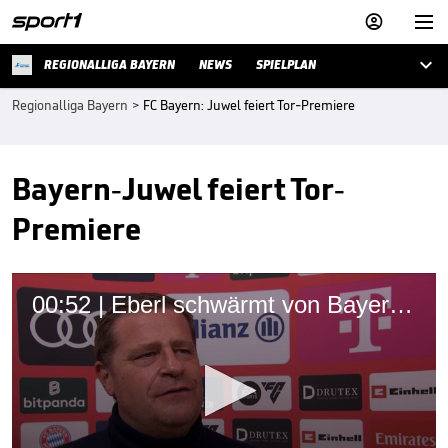



REGIONALLIGA BAYERN
NEWS
SPIELPLAN
Regionalliga Bayern
>
FC Bayern: Juwel feiert Tor-Premiere
Bayern-Juwel feiert Tor-
Premiere
00:52 | Eberl schwärmt von Bayern-Juwel