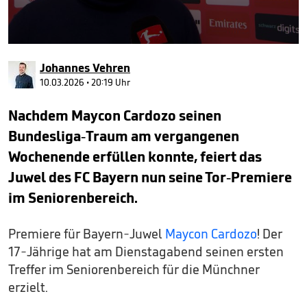
0
seconds
Johannes Vehren
of
52
10.03.2026 • 20:19 Uhr
seconds
Nachdem Maycon Cardozo seinen
Bundesliga-Traum am vergangenen
Wochenende erfüllen konnte, feiert das
Juwel des FC Bayern nun seine Tor-Premiere
im Seniorenbereich.
Premiere für Bayern-Juwel
Maycon Cardozo
! Der
17-Jährige hat am Dienstagabend seinen ersten
Treffer im Seniorenbereich für die Münchner
erzielt.