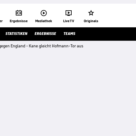




er
Ergebnisse
Mediathek
Live TV
Originals
STATISTIKEN
ERGEBNISSE
TEAMS
 gegen England - Kane gleicht Hofmann-Tor aus