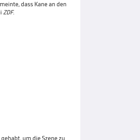
r meinte, dass Kane an den
ei
ZDF
.
t gehabt, um die Szene zu