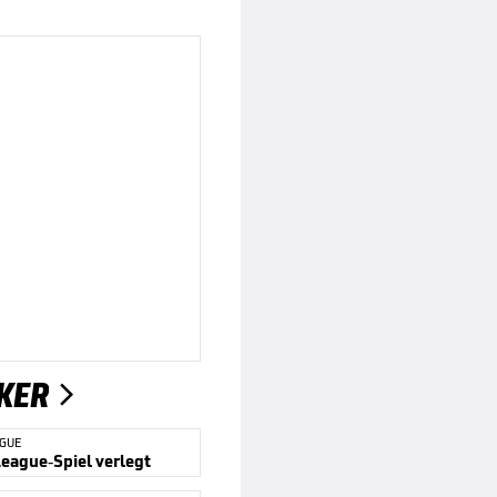
KER

AGUE
League-Spiel verlegt