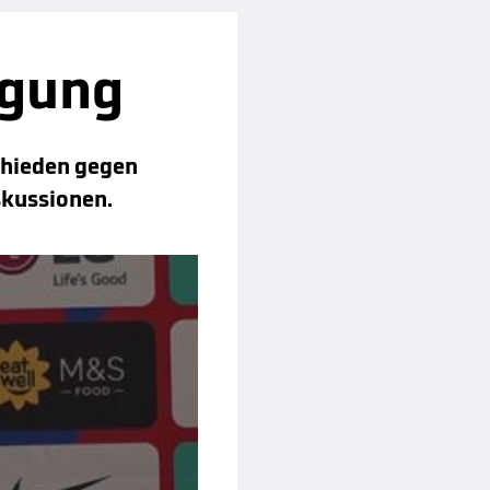
egung
chieden gegen
skussionen.