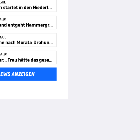
AGUE
DFB-Team startet in den Niederlanden
AGUE
Deutschland entgeht Hammergruppe
AGUE
Festnahme nach Morata-Drohungen
AGUE
DFB-Ärger: „Frau hätte das gesehen“
NEWS ANZEIGEN