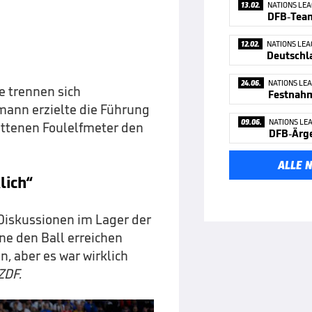
13.02.
NATIONS LE
12.02.
NATIONS LE
24.06.
NATIONS LE
ue trennen sich
fmann erzielte die Führung
09.06.
NATIONS LE
rittenen Foulelfmeter den
ALLE 
lich“
 Diskussionen im Lager der
ne den Ball erreichen
, aber es war wirklich
ZDF.