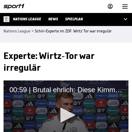



NATIONS LEAGUE
NEWS
SPIELPLAN
Nations League
>
Schiri-Experte im ZDF: Wirtz' Tor war irregulär
Experte: Wirtz-Tor war
irregulär
00:59 | Brutal ehrlich: Diese Kimmich-Analyse tut weh