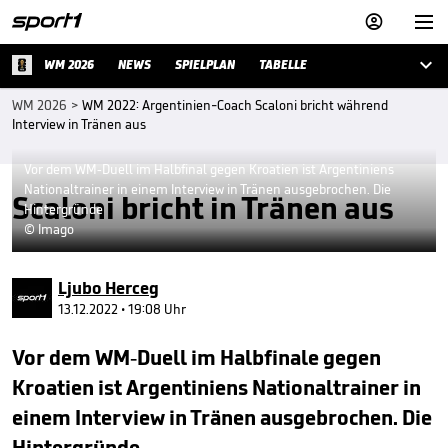



WM 2026
NEWS
SPIELPLAN
TABELLE
WM 2026
>
WM 2022: Argentinien-Coach Scaloni bricht während
Interview in Tränen aus
Vor dem WM-Duell im Halbfinal gegen Kroatien ist Argentiniens
Nationaltrainer in einem Interview in Tränen ausgebrochen. Die
Scaloni bricht in Tränen aus
Hintergründe
© Imago
Ljubo Herceg
13.12.2022 • 19:08 Uhr
Vor dem WM-Duell im Halbfinale gegen
Kroatien ist Argentiniens Nationaltrainer in
einem Interview in Tränen ausgebrochen. Die
Hintergründe.