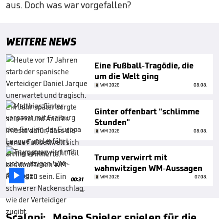
aus. Doch was war vorgefallen?
WEITERE NEWS
Eine Fußball-Tragödie, die
um die Welt ging
WM 2026
08.08.
Ginter offenbart "schlimme
Stunden"
WM 2026
08.08.
Trump verwirrt mit
wahnwitzigen WM-Aussagen

WM 2026
07.08.
00:31
Scaloni: „Meine Spieler spielen für die