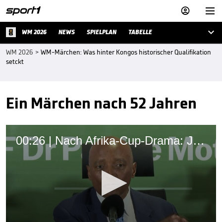



WM 2026
NEWS
SPIELPLAN
TABELLE
WM 2026
>
WM-Märchen: Was hinter Kongos historischer Qualifikation
setckt
Ein Märchen nach 52 Jahren
00:26 | Nach Afrika-Cup-Drama: Jetzt spricht der Verbandsboss