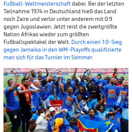
Fußball-Weltmeisterschaft
dabei. Bei der letzten
Teilnahme 1974 in Deutschland hieß das Land
noch Zaire und verlor unter anderem mit 0:9
gegen Jugoslawien. Jetzt reist die zweitgrößte
Nation Afrikas wieder zum größten
Fußballspektakel der Welt.
Durch einen 1:0-Sieg
gegen Jamaika in den WM-Playoffs qualifizierte
man sich für das Turnier im Sommer.