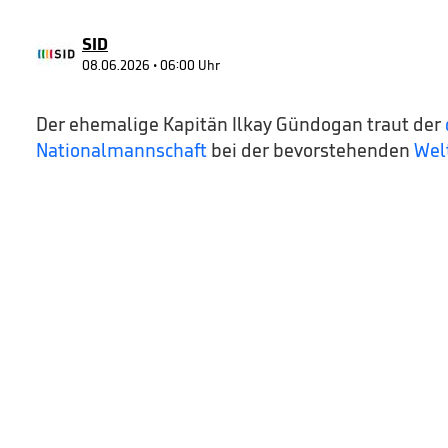
57
seconds
Volume
90%
SID
08.06.2026 • 06:00 Uhr
Der ehemalige Kapitän Ilkay Gündogan traut der
Nationalmannschaft
bei der bevorstehenden
Wel