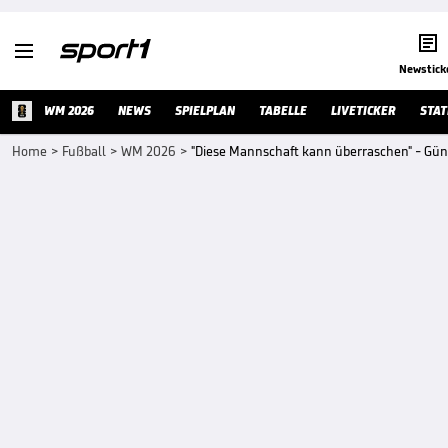


Newstick
WM 2026
NEWS
SPIELPLAN
TABELLE
LIVETICKER
STAT
Home
>
Fußball
>
WM 2026
>
"Diese Mannschaft kann überraschen" - G