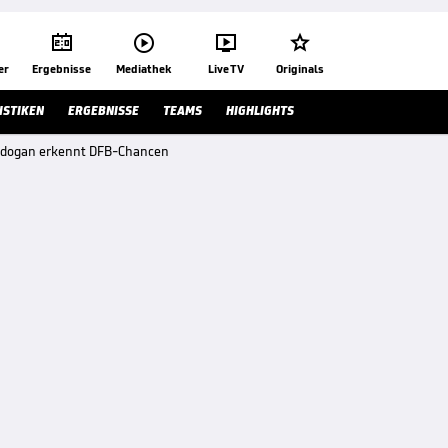




er
Ergebnisse
Mediathek
Live TV
Originals
ISTIKEN
ERGEBNISSE
TEAMS
HIGHLIGHTS
ündogan erkennt DFB-Chancen