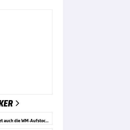
KER

Kippt jetzt auch die WM-Aufstockung?