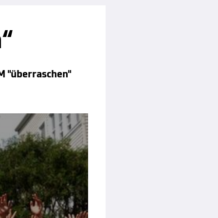
n“
M "überraschen"