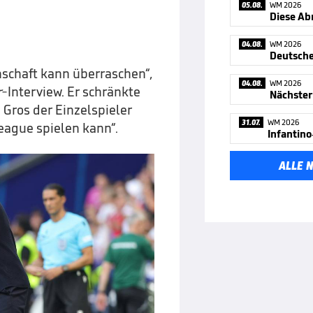
05.08.
WM 2026
Diese Ab
04.08.
WM 2026
nschaft kann überraschen“,
04.08.
WM 2026
r
-Interview. Er schränkte
Nächster
 Gros der Einzelspieler
31.07.
WM 2026
eague spielen kann“.
ALLE 