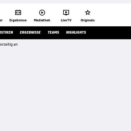




er
Ergebnisse
Mediathek
Live TV
Originals
ISTIKEN
ERGEBNISSE
TEAMS
HIGHLIGHTS
orzeitig an