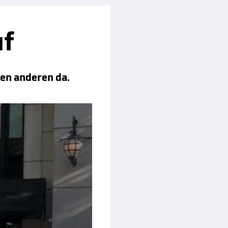
uf
len anderen da.