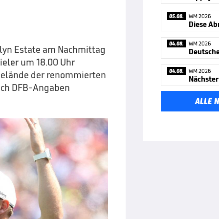
05.08.
WM 2026
Diese Ab
04.08.
WM 2026
ylyn Estate am Nachmittag
ieler um 18.00 Uhr
04.08.
WM 2026
 Gelände der renommierten
Nächster
 nach DFB-Angaben
ALLE 