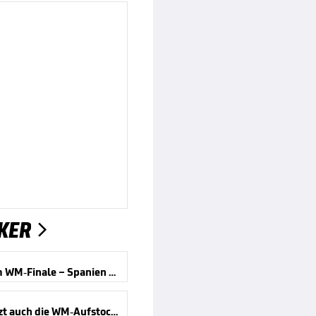
KER

Wirbel um WM-Finale – Spanien reagiert
Kippt jetzt auch die WM-Aufstockung?