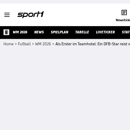


Newstick
WM 2026
NEWS
SPIELPLAN
TABELLE
LIVETICKER
STAT
Home
>
Fußball
>
WM 2026
>
Als Erster im Teamhotel: Ein DFB-Star reist v