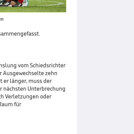
en
usammengefasst.
hslung vom Schiedsrichter
er Ausgewechselte zehn
t er länger, muss der
er nächsten Unterbrechung
ch Verletzungen oder
 Raum für