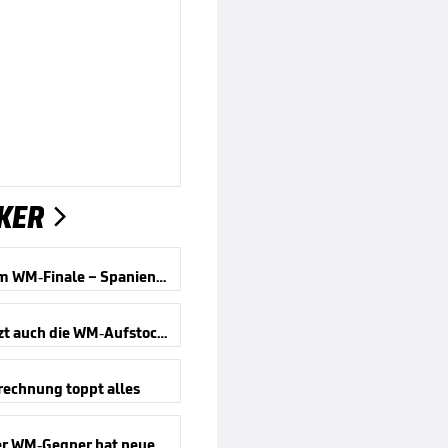
KER

Wirbel um WM-Finale – Spanien reagiert
Kippt jetzt auch die WM-Aufstockung?
rechnung toppt alles
Deutscher WM-Gegner hat neuen Trainer