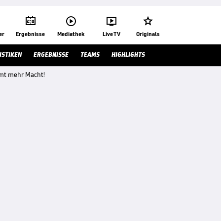




er
Ergebnisse
Mediathek
Live TV
Originals
ISTIKEN
ERGEBNISSE
TEAMS
HIGHLIGHTS
mmt mehr Macht!