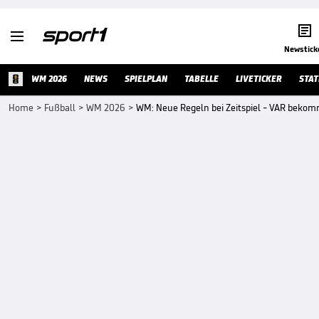


Newstick
WM 2026
NEWS
SPIELPLAN
TABELLE
LIVETICKER
STAT
Home
>
Fußball
>
WM 2026
>
WM: Neue Regeln bei Zeitspiel - VAR beko