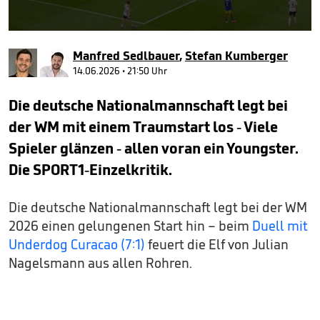
0
seconds
Manfred Sedlbauer
,
Stefan Kumberger
of
7
14.06.2026 • 21:50 Uhr
minutes,
46
Die deutsche Nationalmannschaft legt bei
seconds
der WM mit einem Traumstart los - Viele
Spieler glänzen - allen voran ein Youngster.
Die SPORT1-Einzelkritik.
Die deutsche Nationalmannschaft legt bei der WM
2026 einen gelungenen Start hin – beim
Duell mit
Underdog Curacao (7:1)
feuert die Elf von Julian
Nagelsmann aus allen Rohren.