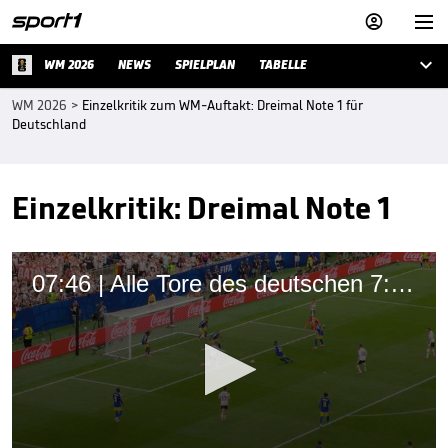



WM 2026
NEWS
SPIELPLAN
TABELLE
WM 2026
>
Einzelkritik zum WM-Auftakt: Dreimal Note 1 für
Deutschland
Einzelkritik: Dreimal Note 1
07:46 | Alle Tore des deutschen 7:1 im Video