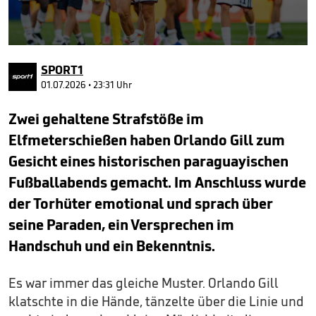
0
seconds
SPORT1
of
8
01.07.2026 • 23:31 Uhr
minutes,
36
Zwei gehaltene Strafstöße im
seconds
Elfmeterschießen haben Orlando Gill zum
Gesicht eines historischen paraguayischen
Fußballabends gemacht. Im Anschluss wurde
der Torhüter emotional und sprach über
seine Paraden, ein Versprechen im
Handschuh und ein Bekenntnis.
Es war immer das gleiche Muster. Orlando Gill
klatschte in die Hände, tänzelte über die Linie und