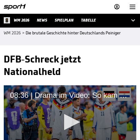



WM 2026
NEWS
SPIELPLAN
TABELLE
WM 2026
>
Die brutale Geschichte hinter Deutschlands Peiniger
DFB-Schreck jetzt
Nationalheld
08:36 | Drama im Video: So kam es zum deutschen WM-Debakel