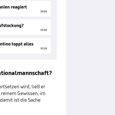
nien reagiert
06.08.
Aufstockung?
05.08.
ntino toppt alles
05.08.
Nationalmannschaft?
rtsetzen wird, ließ er
it reinem Gewissen, im
damit ist die Sache