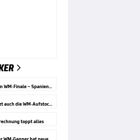
KER

Wirbel um WM-Finale – Spanien reagiert
Kippt jetzt auch die WM-Aufstockung?
rechnung toppt alles
Deutscher WM-Gegner hat neuen Trainer