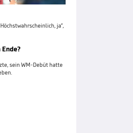
„Höchstwahrscheinlich, ja“,
m Ende?
tzte, sein WM-Debüt hatte
eben.