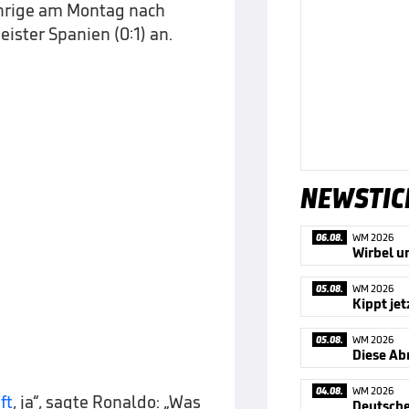
hrige am Montag nach
ster Spanien (0:1) an.
NEWSTIC
06.08.
WM 2026
05.08.
WM 2026
05.08.
WM 2026
Diese Ab
04.08.
WM 2026
ft
, ja“, sagte Ronaldo: „Was