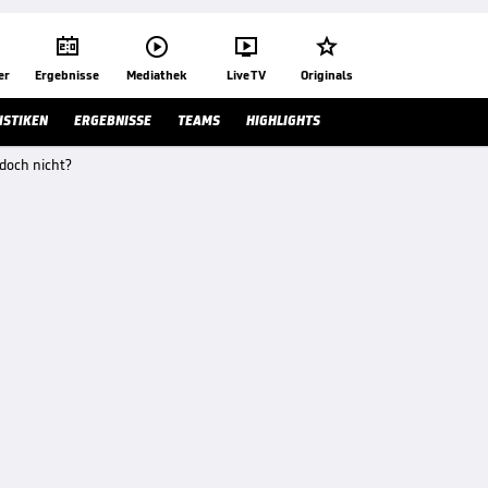




er
Ergebnisse
Mediathek
Live TV
Originals
ISTIKEN
ERGEBNISSE
TEAMS
HIGHLIGHTS
doch nicht?