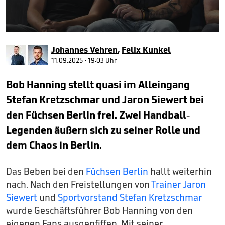
0
seconds
Johannes Vehren
,
Felix Kunkel
of
40
11.09.2025 • 19:03 Uhr
seconds
Bob Hanning stellt quasi im Alleingang
Stefan Kretzschmar und Jaron Siewert bei
den Füchsen Berlin frei. Zwei Handball-
Legenden äußern sich zu seiner Rolle und
dem Chaos in Berlin.
Das Beben bei den
Füchsen Berlin
hallt weiterhin
nach. Nach den Freistellungen von
Trainer Jaron
Siewert
und
Sportvorstand Stefan Kretzschmar
wurde Geschäftsführer Bob Hanning von den
eigenen Fans ausgepfiffen. Mit seiner