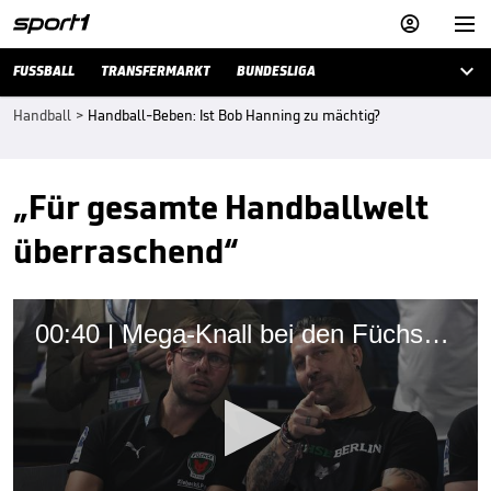



FUSSBALL
TRANSFERMARKT
BUNDESLIGA
Handball
>
Handball-Beben: Ist Bob Hanning zu mächtig?
„Für gesamte Handballwelt
überraschend“
00:40 | Mega-Knall bei den Füchsen um Kretzschmar und Trainer