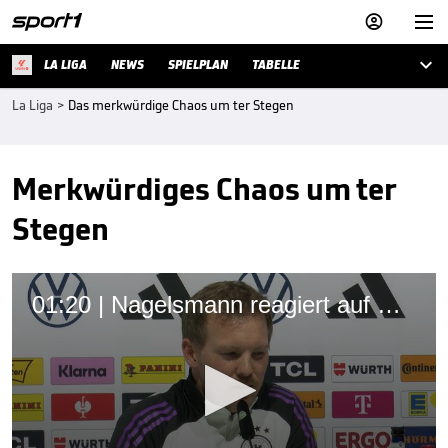



LA LIGA
NEWS
SPIELPLAN
TABELLE
La Liga
>
Das merkwürdige Chaos um ter Stegen
Merkwürdiges Chaos um ter
Stegen
01:20 | Nagelsmann reagiert auf Wirbel um ter Stegen