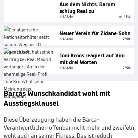
Aus dem Nichts: Darum
schlug Real zu
LA LIGA
vor 4 Std.
Neuer Verein für Zidane-Sohn
LA LIGA
07.08.
Toni Kroos reagiert auf Viní -
mit drei Worten
LA LIGA
07.08.
Barcas Wunschkandidat wohl mit
Ausstiegsklausel
Diese Überzeugung haben die Barca-
Verantwortlichen offenbar nicht mehr und zweifeln
wohl auch an seiner Fitness. Das ist jedoch