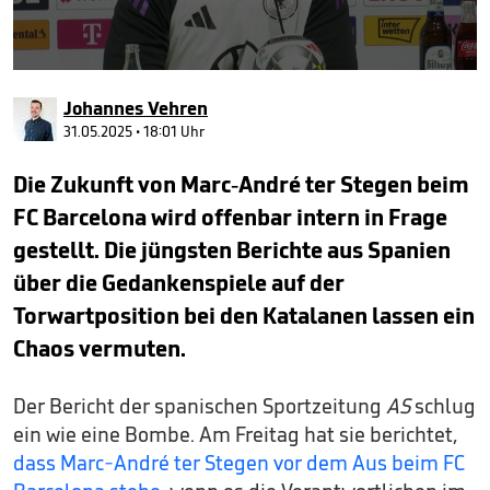
0
seconds
Johannes Vehren
of
1
31.05.2025 • 18:01 Uhr
minute,
20
Die Zukunft von Marc-André ter Stegen beim
seconds
FC Barcelona wird offenbar intern in Frage
gestellt. Die jüngsten Berichte aus Spanien
über die Gedankenspiele auf der
Torwartposition bei den Katalanen lassen ein
Chaos vermuten.
Der Bericht der spanischen Sportzeitung
AS
schlug
ein wie eine Bombe. Am Freitag hat sie berichtet,
dass Marc-André ter Stegen vor dem Aus beim FC