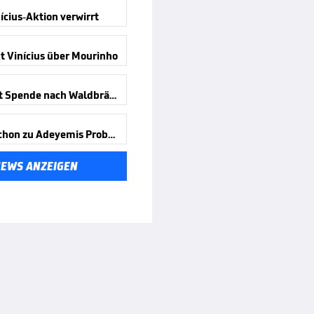
ícius-Aktion verwirrt
t Vinícius über Mourinho
Messi mit Spende nach Waldbränden
Wird er schon zu Adeyemis Problem?
NEWS ANZEIGEN