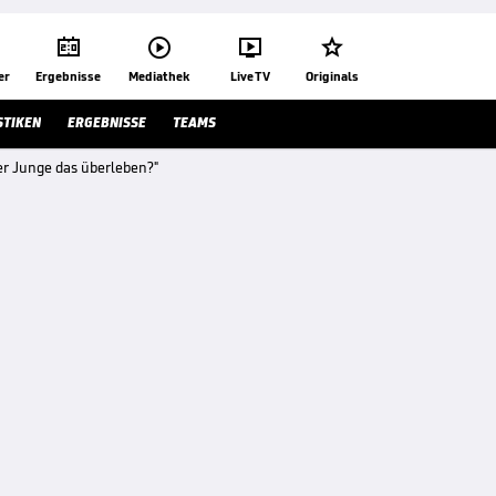




er
Ergebnisse
Mediathek
Live TV
Originals
STIKEN
ERGEBNISSE
TEAMS
er Junge das überleben?"