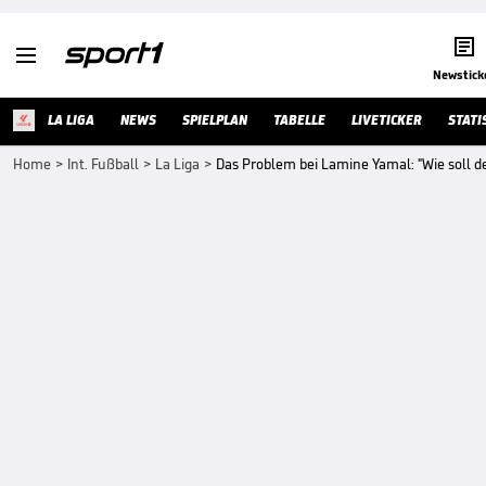


Newstick
LA LIGA
NEWS
SPIELPLAN
TABELLE
LIVETICKER
STATI
Home
>
Int. Fußball
>
La Liga
>
Das Problem bei Lamine Yamal: "Wie soll d