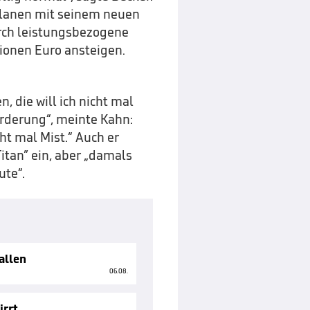
alanen mit seinem neuen
urch leistungsbezogene
lionen Euro ansteigen.
 die will ich nicht mal
orderung“, meinte Kahn:
t mal Mist.“ Auch er
itan” ein, aber „damals
ute“.
allen
06.08.
irrt