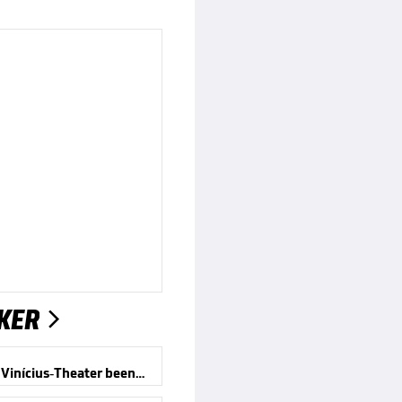
KER

Offiziell! Vinícius-Theater beendet