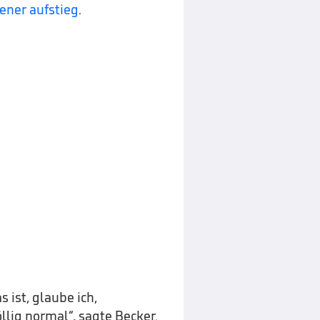
ener aufstieg
.
 ist, glaube ich,
llig normal“, sagte Becker.