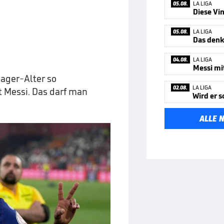
05.08.
LA LIGA
Diese Vin
05.08.
LA LIGA
Das denk
04.08.
LA LIGA
nager-Alter so
02.08.
LA LIGA
t Messi. Das darf man
ALLE 