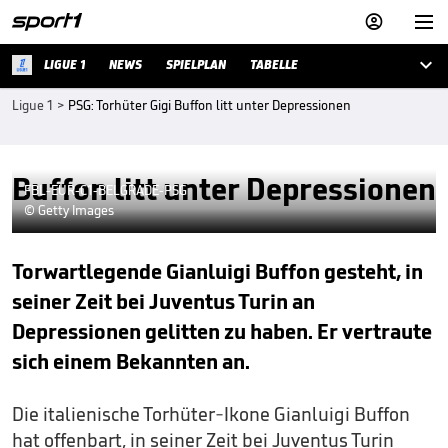



LIGUE 1
NEWS
SPIELPLAN
TABELLE
Ligue 1
>
PSG: Torhüter Gigi Buffon litt unter Depressionen
Buffon litt unter Depressionen
FBL-EUR-C1-BELGRADE-PSG
© Getty Images
Torwartlegende Gianluigi Buffon gesteht, in
seiner Zeit bei Juventus Turin an
Depressionen gelitten zu haben. Er vertraute
sich einem Bekannten an.
Die italienische Torhüter-Ikone Gianluigi Buffon
hat offenbart, in seiner Zeit bei Juventus Turin