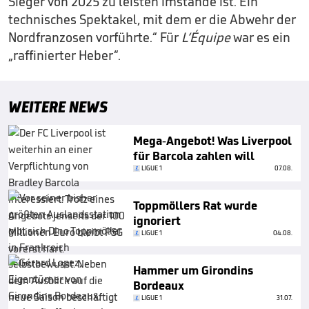
Sieger von 2025 zu leisten imstande ist. Ein
technisches Spektakel, mit dem er die Abwehr der
Nordfranzosen vorführte.“ Für
L‘Équipe
war es ein
„raffinierter Heber“.
WEITERE NEWS
Mega-Angebot! Was Liverpool
für Barcola zahlen will
LIGUE 1
07.08.
Toppmöllers Rat wurde
ignoriert
LIGUE 1
04.08.
Hammer um Girondins
Bordeaux
LIGUE 1
31.07.