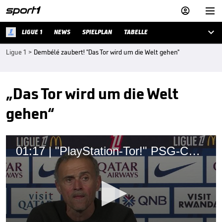



LIGUE 1
NEWS
SPIELPLAN
TABELLE
Ligue 1
>
Dembélé zaubert! "Das Tor wird um die Welt gehen"
„Das Tor wird um die Welt
gehen“
01:17 | "PlayStation-Tor!" PSG-Coach schwärmt von Dembele