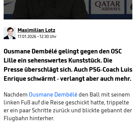
0
seconds
Maximilian Lotz
of
1
17.01.2026 • 12:30 Uhr
minute,
17
Ousmane Dembélé gelingt gegen den OSC
seconds
Lille ein sehenswertes Kunststück. Die
Presse überschlägt sich. Auch PSG-Coach Luis
Enrique schwärmt - verlangt aber auch mehr.
Nachdem
Ousmane Dembélé
den Ball mit seinem
linken Fuß auf die Reise geschickt hatte, trippelte
er ein paar Schritte zurück und blickte gebannt der
Flugbahn hinterher.