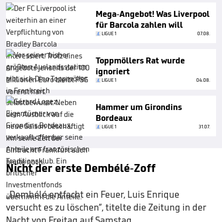
Mega-Angebot! Was Liverpool
für Barcola zahlen will
LIGUE 1
07.08.
Toppmöllers Rat wurde
ignoriert
LIGUE 1
04.08.
Hammer um Girondins
Bordeaux
LIGUE 1
31.07.
Nicht der erste Dembélé-Zoff
„Dembélé entfacht ein Feuer, Luis Enrique
versucht es zu löschen“, titelte die Zeitung in der
Nacht von Freitag auf Samstag.