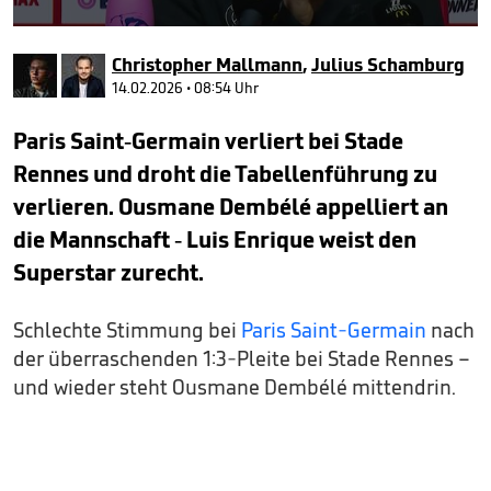
0
seconds
Christopher Mallmann
,
Julius Schamburg
of
40
14.02.2026 • 08:54 Uhr
seconds
Paris Saint-Germain verliert bei Stade
Rennes und droht die Tabellenführung zu
verlieren. Ousmane Dembélé appelliert an
die Mannschaft - Luis Enrique weist den
Superstar zurecht.
Schlechte Stimmung bei
Paris Saint-Germain
nach
der überraschenden 1:3-Pleite bei Stade Rennes –
und wieder steht Ousmane Dembélé mittendrin.