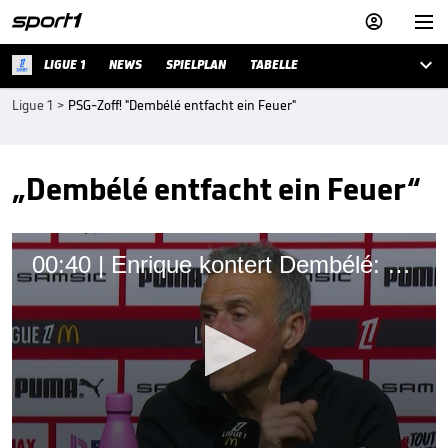



LIGUE 1
NEWS
SPIELPLAN
TABELLE
Ligue 1
>
PSG-Zoff! "Dembélé entfacht ein Feuer"
„Dembélé entfacht ein Feuer“
00:40 | Enrique kontert Dembélé: "Völlig wertlos"