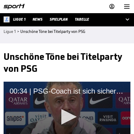



LIGUE 1
NEWS
SPIELPLAN
TABELLE
Ligue 1
>
Unschöne Töne bei Titelparty von PSG
Unschöne Töne bei Titelparty
von PSG
00:34 | PSG-Coach ist sich sicher: "Es wird ein Fest"