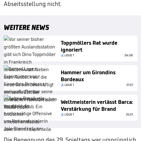
Abseitsstellung nicht.
WEITERE NEWS
Toppmöllers Rat wurde
ignoriert
LIGUE 1
04.08.
Hammer um Girondins
Bordeaux
LIGUE 1
31.07.
Weltmeisterin verlässt Barca:
Verstärkung für Brand
LIGUE 1
25.07.
Die Begegnung des 29. Spieltags war ursprünglich