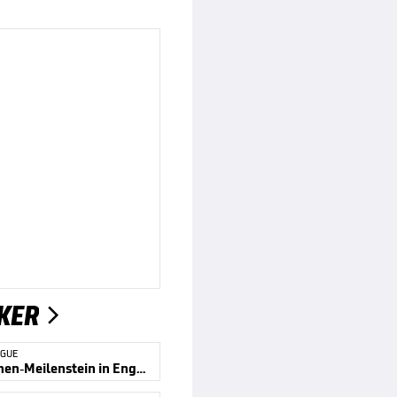
KER

AGUE
Trainerinnen-Meilenstein in England