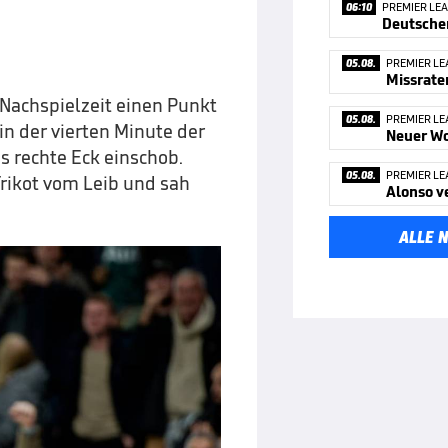
06:10
PREMIER LE
05.08.
PREMIER LE
Missrate
 Nachspielzeit einen Punkt
05.08.
PREMIER LE
in der vierten Minute der
Neuer Wo
s rechte Eck einschob.
05.08.
PREMIER LE
Trikot vom Leib und sah
Alonso v
ALLE 