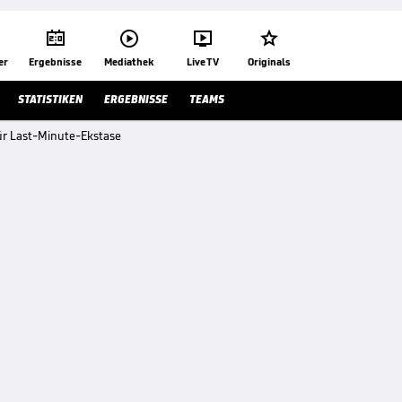




er
Ergebnisse
Mediathek
Live TV
Originals
STATISTIKEN
ERGEBNISSE
TEAMS
ür Last-Minute-Ekstase