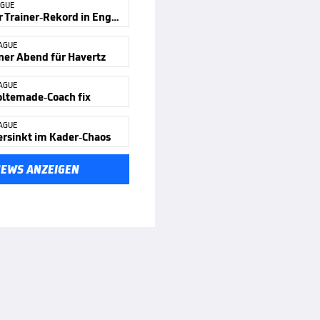
AGUE
Deutscher Trainer-Rekord in England
AGUE
ner Abend für Havertz
AGUE
ltemade-Coach fix
AGUE
ersinkt im Kader-Chaos
NEWS ANZEIGEN