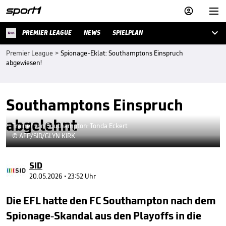



PREMIER LEAGUE
NEWS
SPIELPLAN
Premier League
>
Spionage-Eklat: Southamptons Einspruch
abgewiesen!
Southamptons Einspruch
abgelehnt
Trainer von Southampton: Tonda Eckert
© AFP/SID/GLYN KIRK
SID
20.05.2026 • 23:52 Uhr
Die EFL hatte den FC Southampton nach dem
Spionage-Skandal aus den Playoffs in die