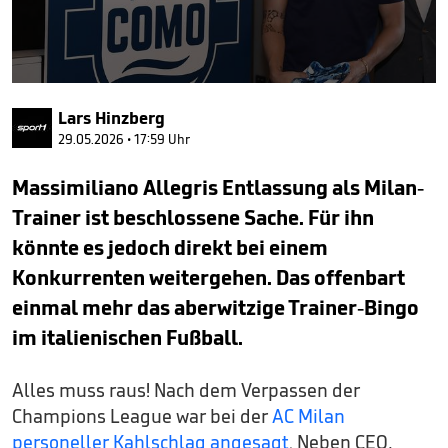
0
seconds
Lars Hinzberg
of
10
29.05.2026 • 17:59 Uhr
minutes,
28
Massimiliano Allegris Entlassung als Milan-
seconds
Trainer ist beschlossene Sache. Für ihn
könnte es jedoch direkt bei einem
Konkurrenten weitergehen. Das offenbart
einmal mehr das aberwitzige Trainer-Bingo
im italienischen Fußball.
Alles muss raus! Nach dem Verpassen der
Champions League war bei der
AC Milan
personeller Kahlschlag angesagt
. Neben CEO,