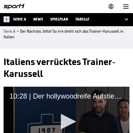



SERIE A
NEWS
SPIELPLAN
TABELLE
Serie A
>
Der Nächste, bitte! So irre dreht sich das Trainer-Karussell in
Italien
Italiens verrücktes Trainer-
Karussell
10:28 | Der hollywoodreife Aufstieg von Como 1907