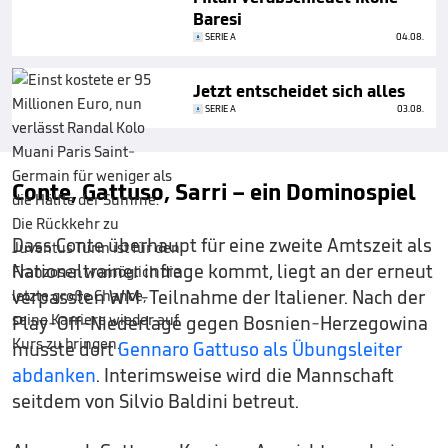
Baresi
SERIE A
04.08.
Jetzt entscheidet sich alles
SERIE A
03.08.
Conte, Gattuso, Sarri – ein Dominospiel
Dass Conte überhaupt für eine zweite Amtszeit als
Nationaltrainer infrage kommt, liegt an der erneut
verpassten WM-Teilnahme der Italiener. Nach der
Play-Off-Niederlage gegen Bosnien-Herzegowina
musste dort
Gennaro Gattuso als Übungsleiter
abdanken
. Interimsweise wird die Mannschaft
seitdem von Silvio Baldini betreut.